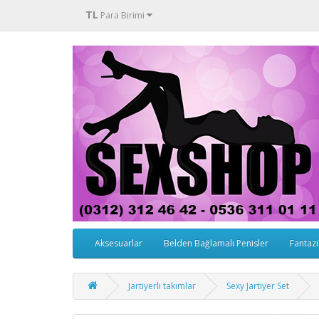
TL
Para Birimi
Aksesuarlar
Belden Bağlamalı Penisler
Fantazi
Jartiyerli takımlar
Sexy Jartiyer Set