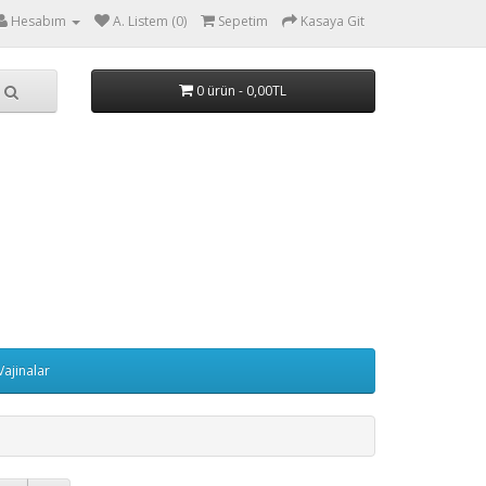
Hesabım
A. Listem (0)
Sepetim
Kasaya Git
0 ürün - 0,00TL
Vajinalar