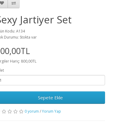
Sexy Jartiyer Set
ün Kodu: A134
ok Durumu: Stokta var
800,00TL
rgiler Hariç: 800,00TL
et
Sepete Ekle
0 yorum
/
Yorum Yap