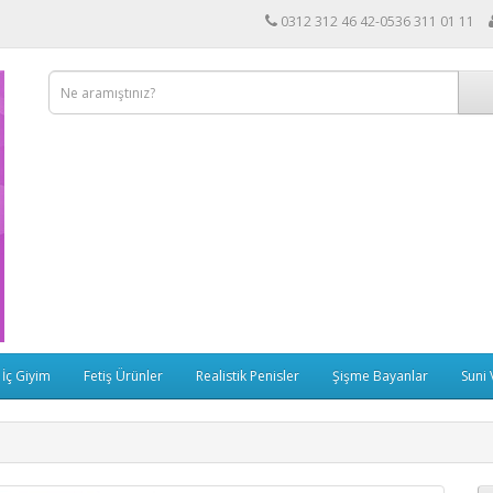
0312 312 46 42-0536 311 01 11
 İç Giyim
Fetiş Ürünler
Realistik Penisler
Şişme Bayanlar
Suni 